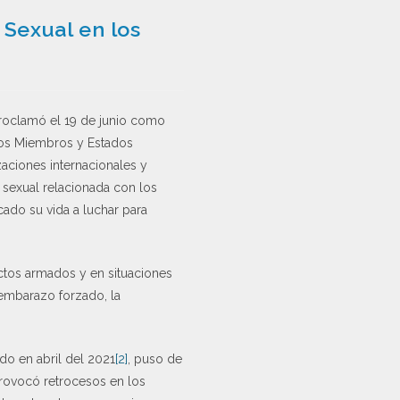
 Sexual en los
proclamó el 19 de junio como
tados Miembros y Estados
aciones internacionales y
a sexual relacionada con los
cado su vida a luchar para
ictos armados y en situaciones
el embarazo forzado, la
do en abril del 2021
[2]
, puso de
provocó retrocesos en los