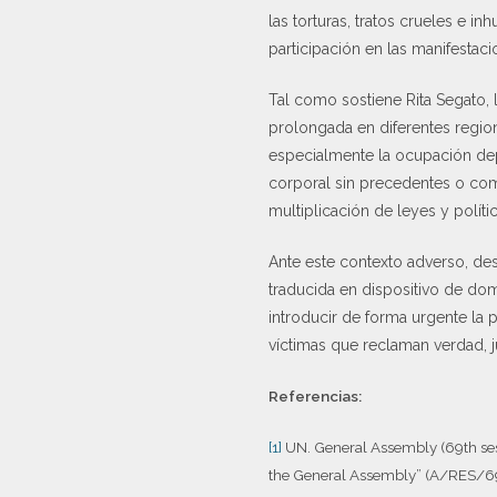
las torturas, tratos crueles e i
participación en las manifestaci
Tal como sostiene Rita Segato, 
prolongada en diferentes regione
especialmente la ocupación de
corporal sin precedentes o com
multiplicación de leyes y polí
Ante este contexto adverso, des
traducida en dispositivo de domi
introducir de forma urgente la 
víctimas que reclaman verdad, ju
Referencias:
[1]
UN. General Assembly (69th sess.
the General Assembly” (A/RES/69/