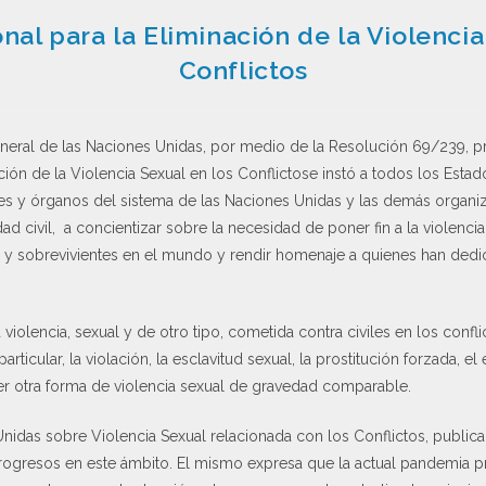
onal para la Eliminación de la Violencia
Conflictos
neral de las Naciones Unidas, por medio de la Resolución 69/239, 
nación de la Violencia Sexual en los Conflictose instó a todos los Es
es y órganos del sistema de las Naciones Unidas y las demás organiz
ad civil, a concientizar sobre la necesidad de poner fin a la violenci
as y sobrevivientes en el mundo y rendir homenaje a quienes han dedi
iolencia, sexual y de otro tipo, cometida contra civiles en los confl
particular, la violación, la esclavitud sexual, la prostitución forzada, 
ier otra forma de violencia sexual de gravedad comparable.
nidas sobre Violencia Sexual relacionada con los Conflictos, publica
 progresos en este ámbito. El mismo expresa que la actual pandemia 