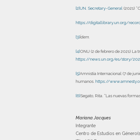
[2]
UN. Secretary-General
(2021) “C
https://digitallibrary.un.org/rec
[3]
Ídem.
[4]
ONU (2 de febrero de 2021) La tr
https://news.un.org/es/story/2
[5]
Amnistía Internacional (7 de jun
humanos.
https://www.amnesty.o
[6]
Segato, Rita. “Las nuevas formas
Mariana Jacques
Integrante
Centro de Estudios en Género(s