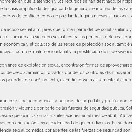
omento en que la atención y los recursos se han destinado, princip
que la crisis amplificó la desigualdad de género, siendo una de las c
 tiempos de conflicto como de pazdando lugar a nuevas situaciones v
 de acoso sexual a mujeres que forman parte del personal sanitario y
iento, sumado a la violencia sexual contra las personas detenidas po
n económica y el colapso de las redes de protección social también
civos, como el matrimonio infantil y la prostitución de supervivenci
con fines de explotación sexual encontraron formas de aprovecharse 
asos de desplazamientos forzados donde los controles disminuyeron 
e los períodos de confinamiento, extendiéndose masivamente al ciber
ron crisis socioeconómicas y políticas de larga data y proliferaron en
epresión y violencia por parte de las fuerzas de seguridad pública. S
 desde que se iniciaron las manifestaciones en el mes de abril, 106 c
as con orientación sexual e identidad de género diversas. En su do
iolencia sexual cometida por agentes de las fuerzas de seguridad son