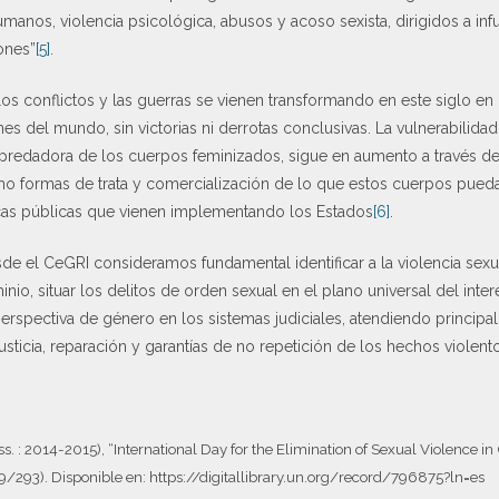
nhumanos, violencia psicológica, abusos y acoso sexista, dirigidos a in
ones”
[5]
.
los conflictos y las guerras se vienen transformando en este siglo en
s del mundo, sin victorias ni derrotas conclusivas. La vulnerabilidad f
predadora de los cuerpos feminizados, sigue en aumento a través d
o formas de trata y comercialización de lo que estos cuerpos puedan
ticas públicas que vienen implementando los Estados
[6]
.
de el CeGRI consideramos fundamental identificar a la violencia sexu
nio, situar los delitos de orden sexual en el plano universal del inte
perspectiva de género en los sistemas judiciales, atendiendo princip
sticia, reparación y garantías de no repetición de los hechos violent
 : 2014-2015), “International Day for the Elimination of Sexual Violence in C
293). Disponible en: https://digitallibrary.un.org/record/796875?ln=es