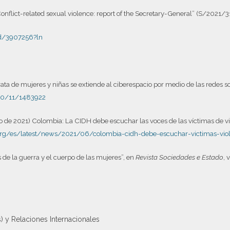
onflict-related sexual violence: report of the Secretary-General” (S/2021/31
ord/3907256?ln
ata de mujeres y niñas se extiende al ciberespacio por medio de las redes so
020/11/1483922
io de 2021) Colombia: La CIDH debe escuchar las voces de las víctimas de v
rg/es/latest/news/2021/06/colombia-cidh-debe-escuchar-victimas-vi
 de la guerra y el cuerpo de las mujeres”, en
Revista Sociedades e Estado
, 
) y Relaciones Internacionales