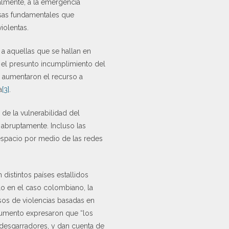
almente, a la emergencia
ausas fundamentales que
iolentas.
 a aquellas que se hallan en
r el presunto incumplimiento del
 aumentaron el recurso a
a
[3]
.
de la vulnerabilidad del
abruptamente. Incluso las
espacio por medio de las redes
 distintos países estallidos
olo en el caso colombiano, la
asos de violencias basadas en
cumento expresaron que “los
 desgarradores, y dan cuenta de