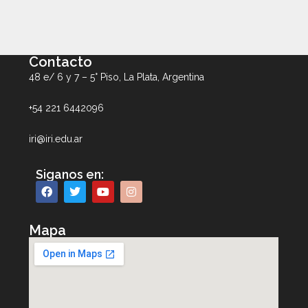
Contacto
48 e/ 6 y 7 – 5° Piso, La Plata, Argentina
+54 221 6442096
iri@iri.edu.ar
Siganos en:
Mapa