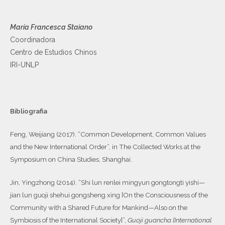
María Francesca Staiano
Coordinadora
Centro de Estudios Chinos
IRI-UNLP
Bibliografia
Feng, Weijiang (2017). “Common Development, Common Values
and the New International Order”, in The Collected Works at the
Symposium on China Studies, Shanghai.
Jin, Yingzhong (2014). “Shi lun renlei mingyun gongtongti yishi—
jian lun guoji shehui gongsheng xing [On the Consciousness of the
Community with a Shared Future for Mankind—Also on the
Symbiosis of the International Society]”,
Guoji guancha [International