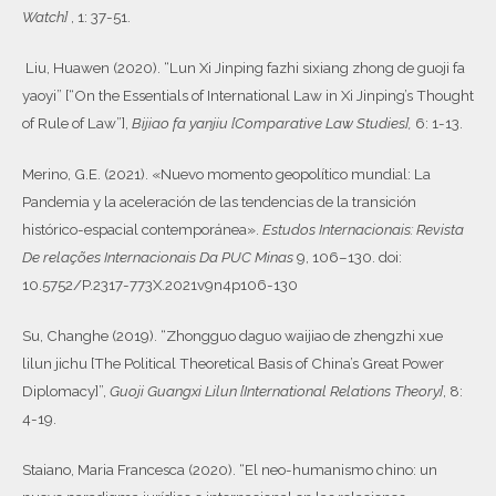
Watch]
, 1: 37-51.
Liu, Huawen (2020). “Lun Xi Jinping fazhi sixiang zhong de guoji fa
yaoyi” [“On the Essentials of International Law in Xi Jinping’s Thought
of Rule of Law”],
Bijiao fa yanjiu [Comparative Law Studies],
6: 1-13.
Merino, G.E. (2021). «Nuevo momento geopolítico mundial: La
Pandemia y la aceleración de las tendencias de la transición
histórico-espacial contemporánea».
Estudos Internacionais: Revista
De relações Internacionais Da PUC Minas
9, 106–130. doi:
10.5752/P.2317-773X.2021v9n4p106-130
Su, Changhe (2019). “Zhongguo daguo waijiao de zhengzhi xue
lilun jichu [The Political Theoretical Basis of China’s Great Power
Diplomacy]”,
Guoji Guangxi Lilun [International Relations Theory]
, 8:
4-19.
Staiano, Maria Francesca (2020). “El neo-humanismo chino: un