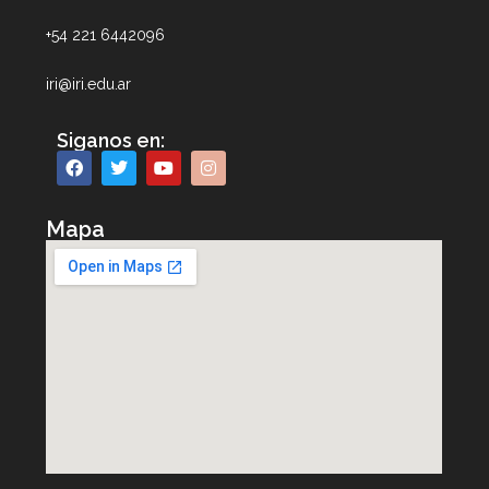
+54 221 6442096
iri@iri.edu.ar
Siganos en:
Mapa