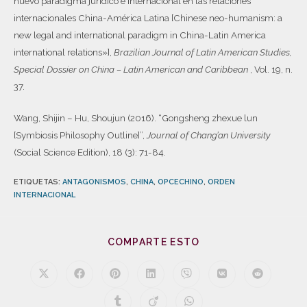
nuevo paradigma jurídico e internacional en las relaciones
internacionales China-América Latina [Chinese neo-humanism: a
new legal and international paradigm in China-Latin America
international relations»],
Brazilian Journal of Latin American Studies,
Special Dossier on China – Latin American and Caribbean
, Vol. 19, n.
37.
Wang, Shijin – Hu, Shoujun (2016). “Gongsheng zhexue lun
[Symbiosis Philosophy Outline]”,
Journal of Chang’an University
(Social Science Edition), 18 (3): 71-84.
ETIQUETAS
:
ANTAGONISMOS
,
CHINA
,
OPCECHINO
,
ORDEN
INTERNACIONAL
COMPARTE ESTO