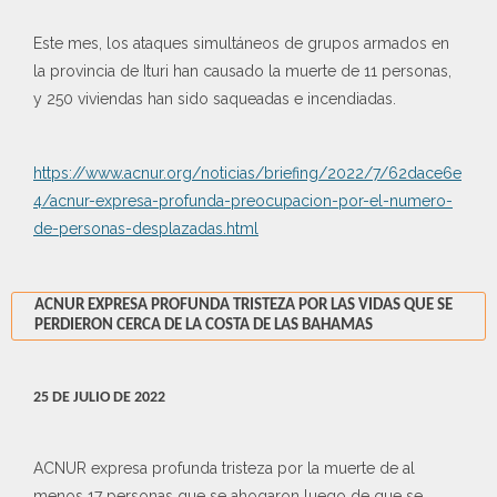
Este mes, los ataques simultáneos de grupos armados en
la provincia de Ituri han causado la muerte de 11 personas,
y 250 viviendas han sido saqueadas e incendiadas.
https://www.acnur.org/noticias/briefing/2022/7/62dace6e
4/acnur-expresa-profunda-preocupacion-por-el-numero-
de-personas-desplazadas.html
ACNUR EXPRESA PROFUNDA TRISTEZA POR LAS VIDAS QUE SE
PERDIERON CERCA DE LA COSTA DE LAS BAHAMAS
25 DE JULIO DE 2022
ACNUR expresa profunda tristeza por la muerte de al
menos 17 personas que se ahogaron luego de que se