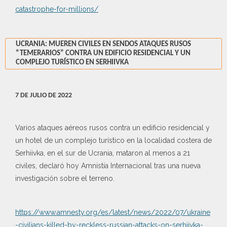
catastrophe-for-millions/
UCRANIA: MUEREN CIVILES EN SENDOS ATAQUES RUSOS
“TEMERARIOS” CONTRA UN EDIFICIO RESIDENCIAL Y UN
COMPLEJO TURÍSTICO EN SERHIIVKA
7 DE JULIO DE 2022
Varios ataques aéreos rusos contra un edificio residencial y
un hotel de un complejo turístico en la localidad costera de
Serhiivka, en el sur de Ucrania, mataron al menos a 21
civiles, declaró hoy Amnistía Internacional tras una nueva
investigación sobre el terreno.
https://www.amnesty.org/es/latest/news/2022/07/ukraine
-civilians-killed-by-reckless-russian-attacks-on-serhiivka-