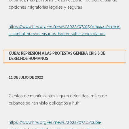
Cada vez más personas cruzan el Darién debido a falta de
opciones migratorias legales y seguras
https://www.hrw.org/es/news/2022/07/05/mexico/americ
a-central-nuevos-visados-hacen-sufrir-venezolanos
CUBA: REPRESIÓN A LAS PROTESTAS GENERA CRISIS DE
DERECHOS HUMANOS
11 DE JULIO DE 2022
Cientos de manifestantes siguen detenidos; miles de
cubanos se han visto obligados a huir
https://www.hrw.org/es/news/2022/07/11/cuba-