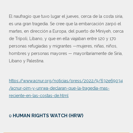
El naufragio que tuvo lugar el jueves, cerca de la costa siria,
es una gran tragedia. Se cree que la embarcación zarpó el
martes, en dirección a Europa, del puerto de Miniyeh, cerca
de Trípoli, Líbano, y que en ella viajaban entre 120 y 170
personas refugiadas y migrantes —mujeres, niñas, niños,
hombres y personas mayores — mayoritariamente de Siria,
Líbano y Palestina.
https://www.acnur.org/noticias/press/2022/9/632e69034
/acnur-oim-y-unrwa-declaran-que-la-tragedia-mas-
reciente-en-las-costas-de.html
ü HUMAN RIGHTS WATCH (HRW)