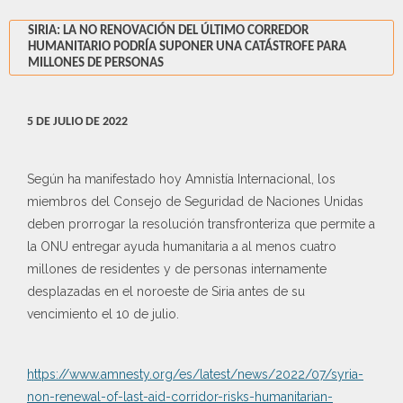
SIRIA: LA NO RENOVACIÓN DEL ÚLTIMO CORREDOR
HUMANITARIO PODRÍA SUPONER UNA CATÁSTROFE PARA
MILLONES DE PERSONAS
5 DE JULIO DE 2022
Según ha manifestado hoy Amnistía Internacional, los
miembros del Consejo de Seguridad de Naciones Unidas
deben prorrogar la resolución transfronteriza que permite a
la ONU entregar ayuda humanitaria a al menos cuatro
millones de residentes y de personas internamente
desplazadas en el noroeste de Siria antes de su
vencimiento el 10 de julio.
https://www.amnesty.org/es/latest/news/2022/07/syria-
non-renewal-of-last-aid-corridor-risks-humanitarian-