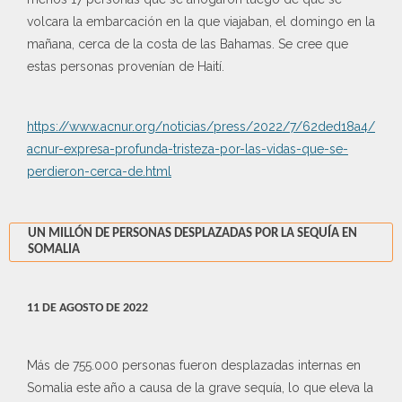
volcara la embarcación en la que viajaban, el domingo en la
mañana, cerca de la costa de las Bahamas. Se cree que
estas personas provenían de Haití.
https://www.acnur.org/noticias/press/2022/7/62ded18a4/
acnur-expresa-profunda-tristeza-por-las-vidas-que-se-
perdieron-cerca-de.html
UN MILLÓN DE PERSONAS DESPLAZADAS POR LA SEQUÍA EN
SOMALIA
11 DE AGOSTO DE 2022
Más de 755.000 personas fueron desplazadas internas en
Somalia este año a causa de la grave sequía, lo que eleva la