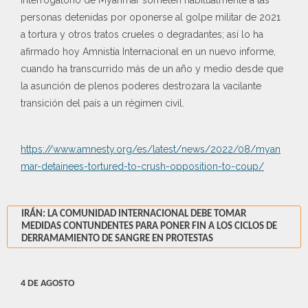
interrogatorio de Myanmar someten habitualmente a las
personas detenidas por oponerse al golpe militar de 2021
a tortura y otros tratos crueles o degradantes; así lo ha
afirmado hoy Amnistía Internacional en un nuevo informe,
cuando ha transcurrido más de un año y medio desde que
la asunción de plenos poderes destrozara la vacilante
transición del país a un régimen civil.
https://www.amnesty.org/es/latest/news/2022/08/myan
mar-detainees-tortured-to-crush-opposition-to-coup/
IRÁN: LA COMUNIDAD INTERNACIONAL DEBE TOMAR
MEDIDAS CONTUNDENTES PARA PONER FIN A LOS CICLOS DE
DERRAMAMIENTO DE SANGRE EN PROTESTAS
4 DE AGOSTO