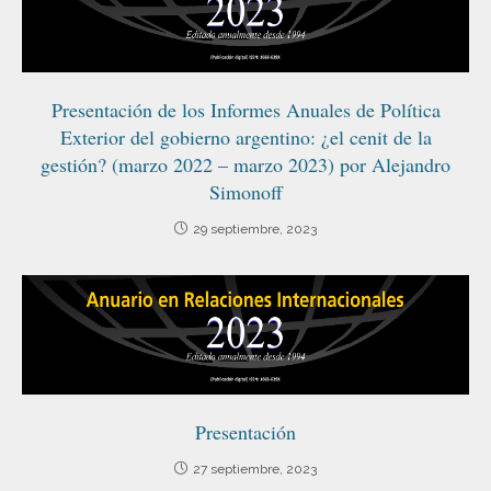
Presentación de los Informes Anuales de Política
Exterior del gobierno argentino: ¿el cenit de la
gestión? (marzo 2022 – marzo 2023) por Alejandro
Simonoff
29 septiembre, 2023
Presentación
27 septiembre, 2023