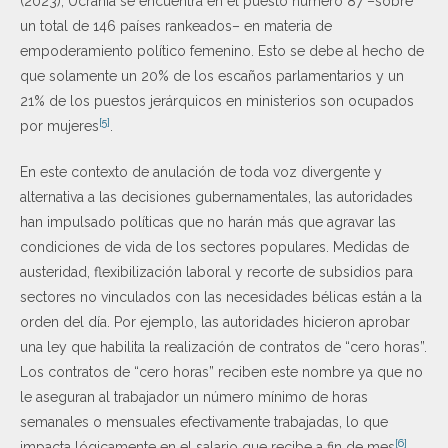
(2023), Ucrania se encuentra en el puesto número 87 –sobre
un total de 146 países rankeados– en materia de
empoderamiento político femenino. Esto se debe al hecho de
que solamente un 20% de los escaños parlamentarios y un
21% de los puestos jerárquicos en ministerios son ocupados
[5]
por mujeres
.
En este contexto de anulación de toda voz divergente y
alternativa a las decisiones gubernamentales, las autoridades
han impulsado políticas que no harán más que agravar las
condiciones de vida de los sectores populares. Medidas de
austeridad, flexibilización laboral y recorte de subsidios para
sectores no vinculados con las necesidades bélicas están a la
orden del día. Por ejemplo, las autoridades hicieron aprobar
una ley que habilita la realización de contratos de “cero horas”.
Los contratos de “cero horas” reciben este nombre ya que no
le aseguran al trabajador un número mínimo de horas
semanales o mensuales efectivamente trabajadas, lo que
[6]
impacta lógicamente en el salario que recibe a fin de mes
.