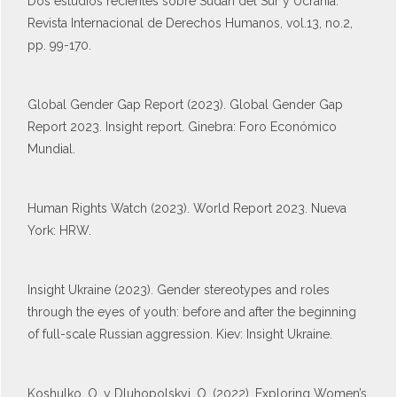
Dos estudios recientes sobre Sudán del Sur y Ucrania.
Revista Internacional de Derechos Humanos, vol.13, no.2,
pp. 99-170.
Global Gender Gap Report (2023). Global Gender Gap
Report 2023. Insight report. Ginebra: Foro Económico
Mundial.
Human Rights Watch (2023). World Report 2023. Nueva
York: HRW.
Insight Ukraine (2023). Gender stereotypes and roles
through the eyes of youth: before and after the beginning
of full-scale Russian aggression. Kiev: Insight Ukraine.
Koshulko, O. y Dluhopolskyi, O. (2022). Exploring Women’s