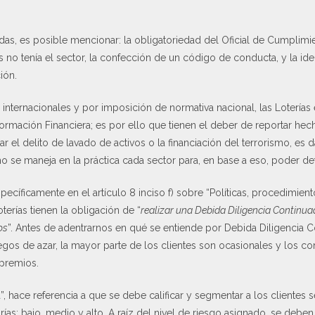
adas, es posible mencionar: la obligatoriedad del Oficial de Cumplimie
 no tenía el sector, la confección de un código de conducta, y la iden
ión.
nternacionales y por imposición de normativa nacional, las Loterías 
formación Financiera; es por ello que tienen el deber de reportar h
r el delito de lavado de activos o la financiación del terrorismo, es d
e maneja en la práctica cada sector para, en base a eso, poder det
específicamente en el artículo 8 inciso f) sobre “Políticas, procedimi
oterías tienen la obligación de “
realizar una Debida Diligencia Continua
os
”. Antes de adentrarnos en qué se entiende por Debida Diligencia Co
os de azar, la mayor parte de los clientes son ocasionales y los contr
 premios.
ia”, hace referencia a que se debe calificar y segmentar a los clientes s
rías: bajo, medio y alto. A raíz del nivel de riesgo asignado, se deb