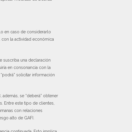
sólo en caso de considerarlo
a con la actividad económica
ue suscriba una declaración
uiría en consonancia con la
podrá” solicitar información
28, además, se “deberá” obtener
 Entre este tipo de clientes,
 humanas con relaciones
iesgo alto de GAFI.
gencia continuada. Esto implica