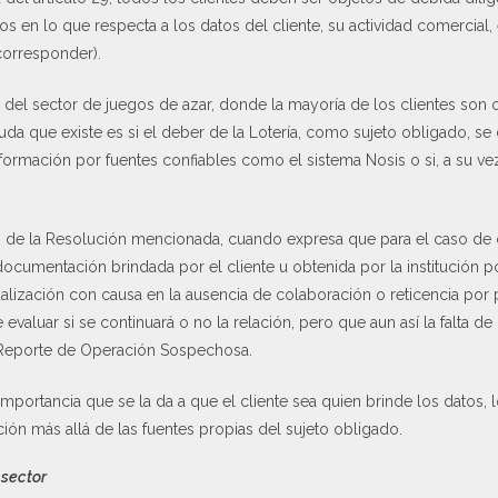
s en lo que respecta a los datos del cliente, su actividad comercial, 
corresponder).
del sector de juegos de azar, donde la mayoría de los clientes son oc
duda que existe es si el deber de la Lotería, como sujeto obligado, s
ormación por fuentes confiables como el sistema Nosis o si, a su vez,
6 de la Resolución mencionada, cuando expresa que para el caso de cl
ocumentación brindada por el cliente u obtenida por la institución 
ualización con causa en la ausencia de colaboración o reticencia por 
evaluar si se continuará o no la relación, pero que aun así la falta 
Reporte de Operación Sospechosa.
importancia que se la da a que el cliente sea quien brinde los datos, 
ción más allá de las fuentes propias del sujeto obligado.
 sector