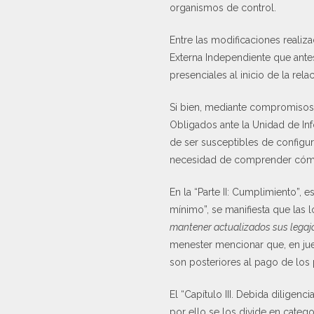
organismos de control.
Entre las modificaciones realiz
Externa Independiente que antes
presenciales al inicio de la relac
Si bien, mediante compromisos i
Obligados ante la Unidad de In
de ser susceptibles de configura
necesidad de comprender cómo s
En la “Parte II: Cumplimiento”, 
mínimo”, se manifiesta que las l
mantener actualizados sus legaj
menester mencionar que, en jueg
son posteriores al pago de los
El “Capítulo III. Debida diligenc
por ello se los divide en catego