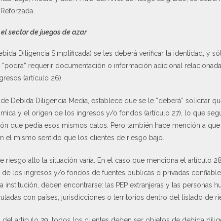
 Reforzada.
 el sector de juegos de azar
ebida Diligencia Simplificada) se les deberá verificar la identidad, y 
e “podrá” requerir documentación o información adicional relacionad
gresos (artículo 26).
 de Debida Diligencia Media, establece que se le “deberá” solicitar q
mica y el origen de los ingresos y/o fondos (artículo 27), lo que seg
ución que pedía esos mismos datos. Pero también hace mención a que “
n el mismo sentido que los clientes de riesgo bajo.
e riesgo alto la situación varía. En el caso que menciona el artículo 
e los ingresos y/o fondos de fuentes públicas o privadas confiables.
la institución, deben encontrarse: las PEP extranjeras y las personas
adas con países, jurisdicciones o territorios dentro del listado de r
 del artículo 29, todos los clientes deben ser objetos de debida dili