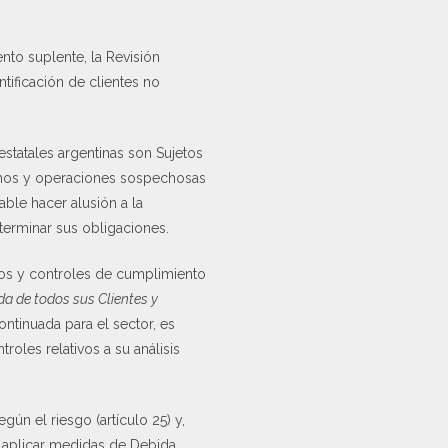
nto suplente, la Revisión
tificación de clientes no
estatales argentinas son Sujetos
echos y operaciones sospechosas
able hacer alusión a la
erminar sus obligaciones.
entos y controles de cumplimiento
da de todos sus Clientes y
ntinuada para el sector, es
oles relativos a su análisis
egún el riesgo (artículo 25) y,
en aplicar medidas de Debida