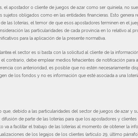
, el apostador o cliente de juegos de azar como ser quiniela, no su
ros sujetos obligados como en las entidades financieras. Esto genera 
e de las loterías, el temor de que esos apostadores terminen en el ju
nsideración las particularidades de cada provincia en lo relativo al 
ficativos para la aplicación de la presente normativa.
antea el sector es si basta con la solicitud al cliente de la informaci
r el contrario, debe emplear medios fehacientes de notificación para 
rencia con anterioridad, es posible que no estén necesariamente disp
en de los fondos y no es información que esté asociada a una loterí
 que, debido a las particularidades del sector de juegos de azar y su
y difusión de parte de las loterías para que los apostadores y client
to va a facilitar el trabajo de las loterías al momento de obtener la in
ualizaciones de los legajos de los clientes (artículo 29, último párrafo)