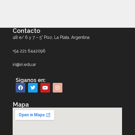
Contacto
48 e/ 6 y 7 – 5° Piso, La Plata, Argentina
+54 221 6442096
iri@iri.edu.ar
Siganos en:
Mapa