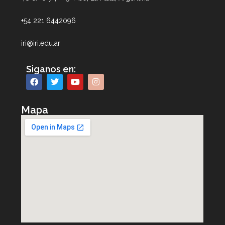
+54 221 6442096
iri@iri.edu.ar
Siganos en:
Mapa