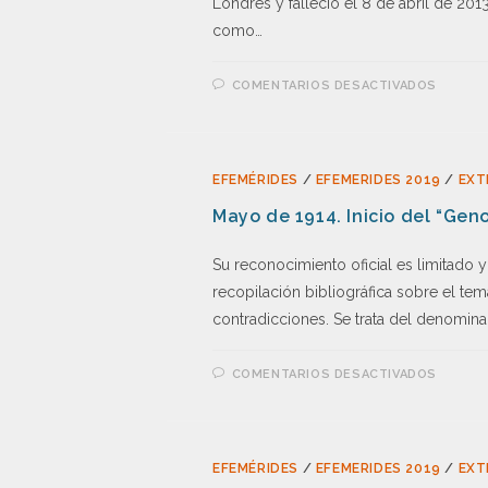
Londres y falleció el 8 de abril de 2013
como…
COMENTARIOS DESACTIVADOS
EFEMÉRIDES
/
EFEMERIDES 2019
/
EXT
Mayo de 1914. Inicio del “Geno
Su reconocimiento oficial es limitado y
recopilación bibliográfica sobre el te
contradicciones. Se trata del denomin
COMENTARIOS DESACTIVADOS
EFEMÉRIDES
/
EFEMERIDES 2019
/
EXT