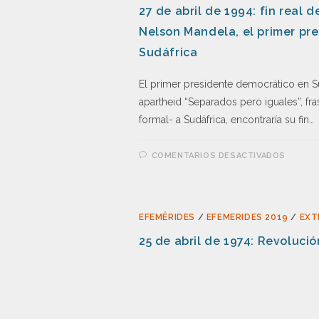
27 de abril de 1994: fin real d
Nelson Mandela, el primer pr
Sudáfrica
El primer presidente democrático en Sud
apartheid “Separados pero iguales”, fr
formal- a Sudáfrica, encontraría su fin…
COMENTARIOS DESACTIVADOS
EFEMÉRIDES
/
EFEMERIDES 2019
/
EXT
25 de abril de 1974: Revoluci
Fue un levantamiento atípico que cambi
dictadura -la más larga del siglo en el 
Salazarismo el…