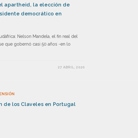
el apartheid, la elección de
esidente democrático en
áfrica: Nelson Mandela, el fin real del
ase que gobernó casi 50 años -en lo
27 ABRIL, 2020
ENSIÓN
ón de los Claveles en Portugal
ó la historia de Europa. Tras 48 años de
continente-, los portugueses dieron fin al