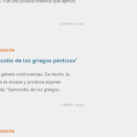
. Fue una política británica que ejerció
4 MAYO, 2020
ENSIÓN
cidio de los griegos pónticos”
 genera controversias. De hecho, la
ma es escasa y produce algunas
ado “Genocidio de los griegos…
1 MAYO, 2020
ENSIÓN