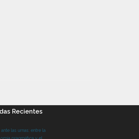
das Recientes
l ante las urnas: entre la
omía pragmática y el