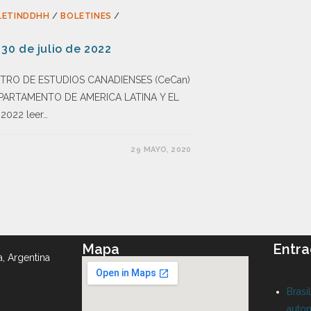
LETINDDHH
/
BOLETINES
/
 30 de julio de 2022
CENTRO DE ESTUDIOS CANADIENSES (CeCan)
s DEPARTAMENTO DE AMERICA LATINA Y EL
 2022 leer…
29 MAYO, 2020
Mapa
Entra
a, Argentina
Brasi
auton