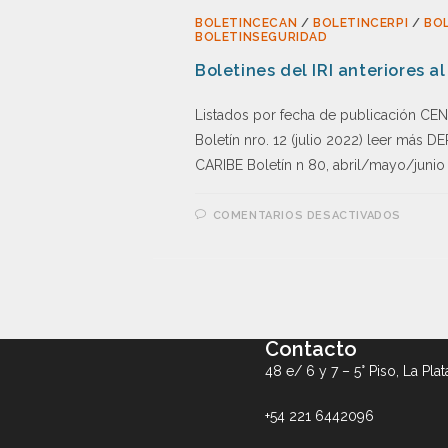
BOLETINCECAN
/
BOLETINCERPI
/
BO
BOLETINSEGURIDAD
Boletines del IRI anteriores al
Listados por fecha de publicación 
Boletín nro. 12 (julio 2022) leer má
CARIBE Boletín n 80, abril/mayo/junio
COMENTARIOS DESACTIVADOS
Contacto
48 e/ 6 y 7 – 5° Piso, La Plat
+54 221 6442096