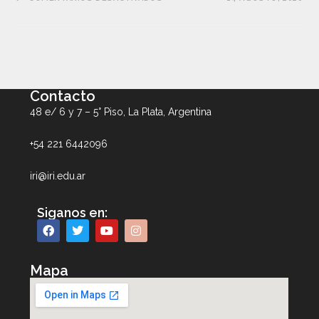
Contacto
48 e/ 6 y 7 – 5° Piso, La Plata, Argentina
+54 221 6442096
iri@iri.edu.ar
Siganos en:
Mapa