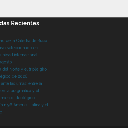
das Recientes
o de la Cátedra de Rusia
sia seleccionado en
unidad internacional
 agosto
 del Norte y el triple giro
tégico de 2026
l ante las urnas: entre la
omía pragmática y el
amiento ideológico
ín n 96 América Latina y el
be