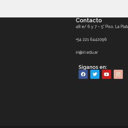
Contacto
48 e/ 6 y 7 – 5° Piso, La Plat
+54 221 6442096
iri@iri.edu.ar
Siganos en: