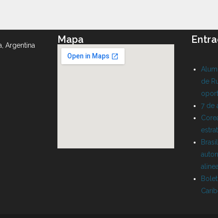
Mapa
Entra
a, Argentina
Alumn
de Ru
oport
7 de
Corea
estra
Brasi
auton
aline
Bolet
Cari