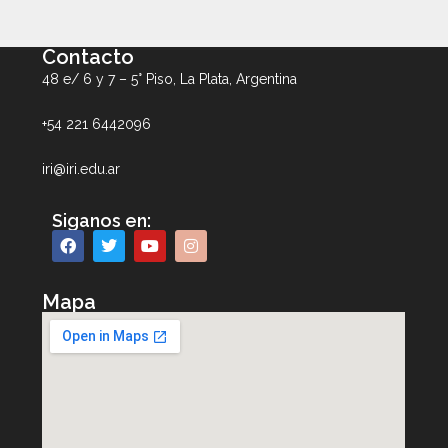
Contacto
48 e/ 6 y 7 – 5° Piso, La Plata, Argentina
+54 221 6442096
iri@iri.edu.ar
Siganos en:
Mapa