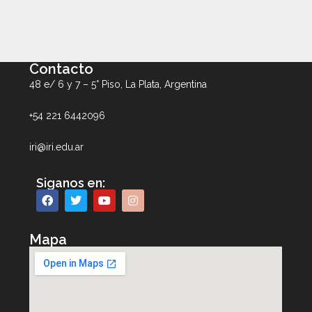
Contacto
48 e/ 6 y 7 – 5° Piso, La Plata, Argentina
+54 221 6442096
iri@iri.edu.ar
Siganos en:
Mapa