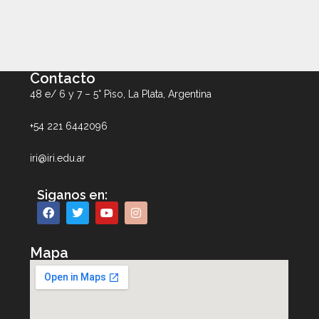
Contacto
48 e/ 6 y 7 – 5° Piso, La Plata, Argentina
+54 221 6442096
iri@iri.edu.ar
Siganos en:
Mapa