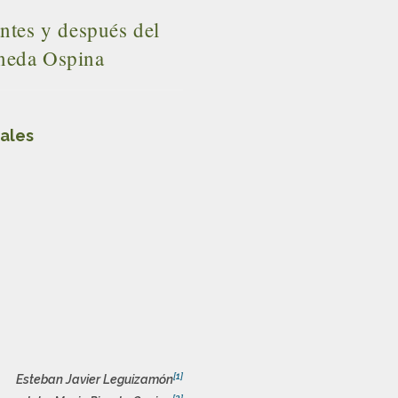
tes y después del
ineda Ospina
ales
[1]
Esteban Javier Leguizamón
[2]