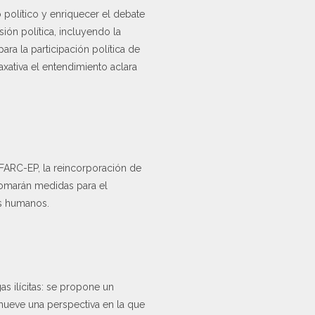
 político y enriquecer el debate
ión política, incluyendo la
ara la participación política de
axativa el entendimiento aclara
s FARC-EP, la reincorporación de
 tomarán medidas para el
os humanos.
as ilícitas: se propone un
omueve una perspectiva en la que