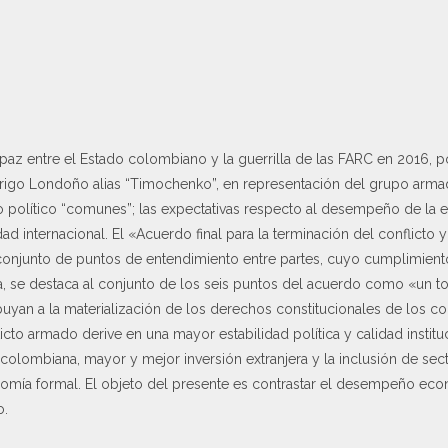
paz entre el Estado colombiano y la guerrilla de las FARC en 2016,
rigo Londoño alias “Timochenko”, en representación del grupo armad
do político “comunes”; las expectativas respecto al desempeño de l
ad internacional. El «Acuerdo final para la terminación del conflicto 
 conjunto de puntos de entendimiento entre partes, cuyo cumplimiento
 se destaca al conjunto de los seis puntos del acuerdo como «un todo
uyan a la materialización de los derechos constitucionales de los 
licto armado derive en una mayor estabilidad política y calidad insti
colombiana, mayor y mejor inversión extranjera y la inclusión de sec
onomía formal. El objeto del presente es contrastar el desempeño e
o.