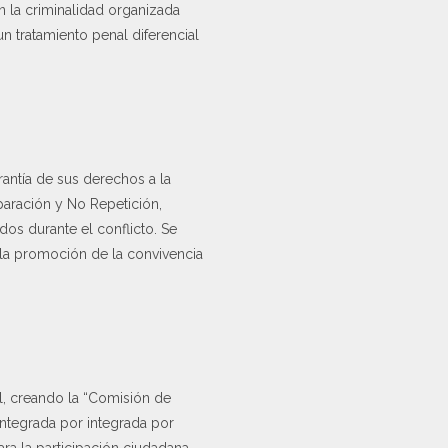
n la criminalidad organizada
n tratamiento penal diferencial
antía de sus derechos a la
Reparación y No Repetición,
os durante el conflicto. Se
la promoción de la convivencia
l, creando la “Comisión de
integrada por integrada por
ra la participación ciudadana