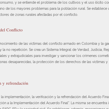
onsumo, y se entiende el problema de los cultivos y el uso ilícito co
no de los mayores problemas para la población rural. Se establece u
ores de zonas rurales afectadas por el conflicto.
del Conflicto
nocimiento de las víctimas del conflicto armado en Colombia y la gar
n y la no repetición. Se crea un Sistema Integral de Verdad, Justicia, 
s y extrajudiciales para investigar y sancionar los crímenes cometid
as desaparecidas, la protección de los derechos de las víctimas y 
n y refrendación
a implementación, la verificación y la refrendación del Acuerdo Fina
ción a la Implementación del Acuerdo Final”. La misma se encuentra 
s FARC-EP y la sociedad civil. Se establecen, además, mecanismos pa