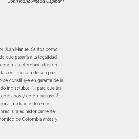
John Mario Pineda Ospina
 por Juan Manuel Santos como
o que pasaría a la legalidad
a economía colombiana fueron
y la construcción de una paz
 se constituye en garante de la
 indisoluble, […] para que las
[3]
colombianos y colombianas»
.
tucional, redundando en un
tores rurales históricamente
conómico de Colombia antes y