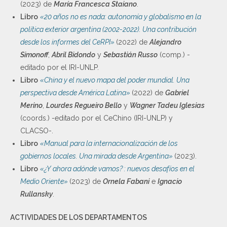
(2023) de
María Francesca Staiano
.
Libro
«20 años no es nada: autonomía y globalismo en la
política exterior argentina (2002-2022). Una contribución
desde los informes del CeRPI»
(2022) de
Alejandro
Simonoff
,
Abril Bidondo
y
Sebastián Russo
(comp.) -
editado por el IRI-UNLP.
Libro
«China y el nuevo mapa del poder mundial. Una
perspectiva desde América Latina»
(2022) de
Gabriel
Merino
,
Lourdes Regueiro Bello
y
Wagner Tadeu Iglesias
(coords.) -editado por el CeChino (IRI-UNLP) y
CLACSO-.
Libro
«Manual para la internacionalización de los
gobiernos locales. Una mirada desde Argentina»
(2023).
Libro
«¿Y ahora adónde vamos? : nuevos desafíos en el
Medio Oriente»
(2023) de
Ornela Fabani
e
Ignacio
Rullansky
.
ACTIVIDADES DE LOS DEPARTAMENTOS