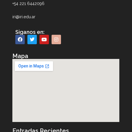
+54 221 6442096
iri@iri.edu.ar
Siganos en:
Mapa
Entradas Recientes