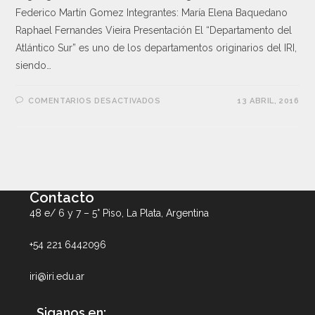
Federico Martín Gomez Integrantes: María Elena Baquedano
Raphael Fernandes Vieira Presentación El “Departamento del
Atlántico Sur” es uno de los departamentos originarios del IRI,
siendo…
COMENTARIOS DESACTIVADOS
13 ABRIL, 2016
Contacto
48 e/ 6 y 7 – 5° Piso, La Plata, Argentina
+54 221 6442096
iri@iri.edu.ar
Siganos en: