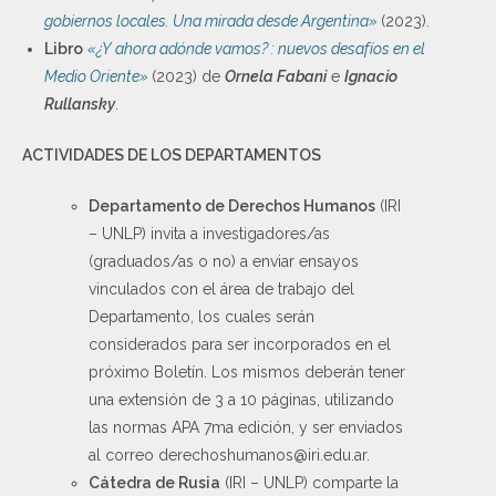
gobiernos locales. Una mirada desde Argentina»
(2023).
Libro
«¿Y ahora adónde vamos? : nuevos desafíos en el
Medio Oriente»
(2023) de
Ornela Fabani
e
Ignacio
Rullansky
.
ACTIVIDADES DE LOS DEPARTAMENTOS
Departamento de Derechos Humanos
(IRI
– UNLP) invita a investigadores/as
(graduados/as o no) a enviar ensayos
vinculados con el área de trabajo del
Departamento, los cuales serán
considerados para ser incorporados en el
próximo Boletín. Los mismos deberán tener
una extensión de 3 a 10 páginas, utilizando
las normas APA 7ma edición, y ser enviados
al correo derechoshumanos@iri.edu.ar.
Cátedra de Rusia
(IRI – UNLP) comparte la