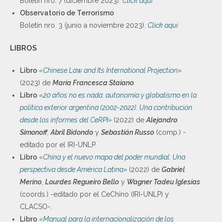
Boletín nro. 7 (diciembre 2023).
Click aquí
Observatorio de Terrorismo
Boletín nro. 3 (junio a noviembre 2023).
Click aquí
LIBROS
Libro
«Chinese Law and Its International Projection»
(2023) de
María Francesca Staiano
.
Libro
«20 años no es nada: autonomía y globalismo en la
política exterior argentina (2002-2022). Una contribución
desde los informes del CeRPI»
(2022) de
Alejandro
Simonoff
,
Abril Bidondo
y
Sebastián Russo
(comp.) -
editado por el IRI-UNLP.
Libro
«China y el nuevo mapa del poder mundial. Una
perspectiva desde América Latina»
(2022) de
Gabriel
Merino
,
Lourdes Regueiro Bello
y
Wagner Tadeu Iglesias
(coords.) -editado por el CeChino (IRI-UNLP) y
CLACSO-.
Libro
«Manual para la internacionalización de los