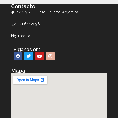
Contacto
48 e/ 6 y 7 – 5° Piso, La Plata, Argentina
+54 221 6442096
iri@iri.edu.ar
Siganos en:
Mapa