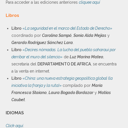
Para acceder a las ediciones anteriores
cliquee aquí
Libros
Libro
«La seguridad en el marco del Estado de Derecho»
coordinado por
Carolina Sampó
,
Sonia Alda Mejías
y
Gerardo Rodríguez Sánchez Lara
.
Libro
«Decires nómadas. La lucha del pueblo saharaui por
derribar el muro del silencio»
de
Luz Marina Mateo
,
secretaria del
DEPARTAMENTO DE AFRICA
, se encuentra
a la venta en internet.
Libro
«China: una nueva estrategia geopolítica global (la
iniciativa la franja y la ruta)»
compilado por
María
Francesca Staiano
,
Laura Bogado Bordazar
y
Matías
Caubet
.
IDIOMAS
Click aquí
.