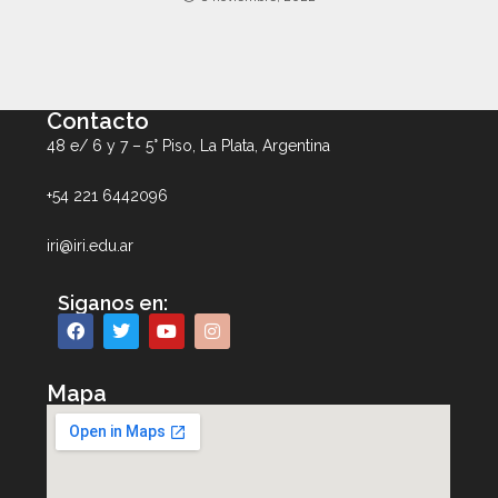
Contacto
48 e/ 6 y 7 – 5° Piso, La Plata, Argentina
+54 221 6442096
iri@iri.edu.ar
Siganos en:
Mapa