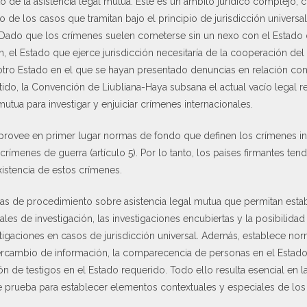
 de la asistencia legal mutua. Este es un ámbito jurídico complejo, c
 de los casos que tramitan bajo el principio de jurisdicción universa
Dado que los crímenes suelen cometerse sin un nexo con el Estado de
n, el Estado que ejerce jurisdicción necesitaría de la cooperación de
 otro Estado en el que se hayan presentado denuncias en relación c
entido, la Convención de Liubliana-Haya subsana el actual vacío legal
utua para investigar y enjuiciar crímenes internacionales.
 provee en primer lugar normas de fondo que definen los crímenes int
rímenes de guerra (artículo 5). Por lo tanto, los países firmantes ten
xistencia de estos crímenes.
s de procedimiento sobre asistencia legal mutua que permitan estab
iales de investigación, las investigaciones encubiertas y la posibilidad
stigaciones en casos de jurisdicción universal. Además, establece n
intercambio de información, la comparecencia de personas en el Estado
n de testigos en el Estado requerido. Todo ello resulta esencial en la
 prueba para establecer elementos contextuales y especiales de los