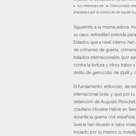
a los intereses de la Comunidad inter
afectadas por la conducta de aquel su
Siguiendo a la misma autora, 
su caso, extraditar) prevista p
Estados que a nivel interno han
de crímenes de guerra, crímene
tratados internacionales (por e
contra la tortura y otros trato
delito de genocidio de 1948 y d
El fundamento, entonces, de est
internacional toda, y que por l
detención de Augusto Pinochet e
chadiano Hissène Habré en Sene
durante la guerra civil español
Suecia han llevado a cabo inves
iniciado por lo menos 11 inves