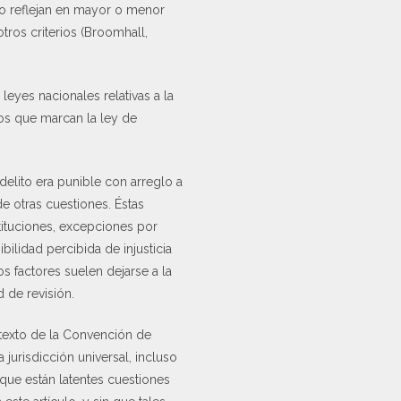
cio reflejan en mayor o menor
otros criterios (Broomhall,
eyes nacionales relativas a la
jos que marcan la ley de
delito era punible con arreglo a
e otras cuestiones. Éstas
tituciones, excepciones por
bilidad percibida de injusticia
s factores suelen dejarse a la
d de revisión.
 texto de la Convención de
 jurisdicción universal, incluso
que están latentes cuestiones