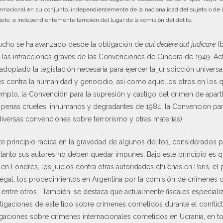
nacional en su conjunto, independientemente de la nacionalidad del sujeto o de la
jeto, e independientemente también del lugar de la comisión del delito.
mucho se ha avanzado desde la obligación de
aut dedere aut judicare
(b
ara las infracciones graves de las Convenciones de Ginebra de 1949. A
 adoptado la legislación necesaria para ejercer la jurisdicción univer
s contra la humanidad y genocidio, así como aquellos otros en los 
jemplo, la Convención para la supresión y castigo del crimen de apar
s y penas crueles, inhumanos y degradantes de 1984, la Convención pa
iversas convenciones sobre terrorismo y otras materias).
e principio radica en la gravedad de algunos delitos, considerados p
o tanto sus autores no deben quedar impunes. Bajo este principio es q
n Londres, los juicios contra otras autoridades chilenas en París, el
gal, los procedimientos en Argentina por la comisión de crímenes 
a, entre otros. También, se destaca que actualmente fiscales especial
tigaciones de este tipo sobre crímenes cometidos durante el conflict
tigaciones sobre crímenes internacionales cometidos en Ucrania, en 