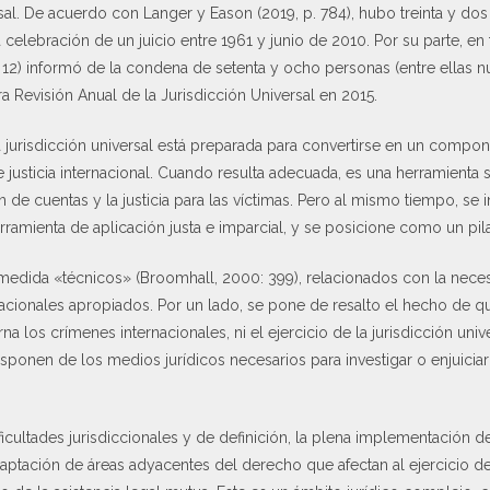
rsal. De acuerdo con Langer y Eason (2019, p. 784), hubo treinta y do
celebración de un juicio entre 1961 y junio de 2010. Por su parte, en
: 12) informó de la condena de setenta y ocho personas (entre ellas 
a Revisión Anual de la Jurisdicción Universal en 2015.
la jurisdicción universal está preparada para convertirse en un compon
justicia internacional. Cuando resulta adecuada, es una herramienta
n de cuentas y la justicia para las víctimas. Pero al mismo tiempo, se
ramienta de aplicación justa e imparcial, y se posicione como un pilar 
 medida «técnicos» (Broomhall, 2000: 399), relacionados con la nece
nacionales apropiados. Por un lado, se pone de resalto el hecho de
a los crímenes internacionales, ni el ejercicio de la jurisdicción univ
onen de los medios jurídicos necesarios para investigar o enjuiciar 
icultades jurisdiccionales y de definición, la plena implementación de 
aptación de áreas adyacentes del derecho que afectan al ejercicio de 