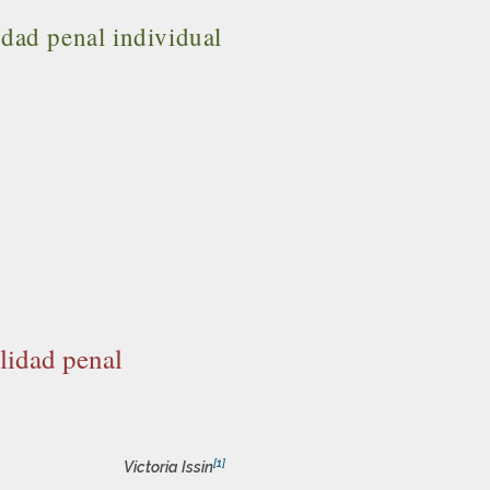
idad penal individual
ilidad penal
[1]
Victoria Issin