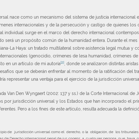
iversal nace como un mecanismo del sistema de justicia internacional 
menes internacionales y de la persecución y castigo de quienes lo
nal individual surge en el marco del derecho internacional contempor
rdo será un propósito común de la humanidad entera. Durante el me
iana-La Haya: un tratado multilateral sobre asistencia legal mutua y c
 internacionales (genocidio, crímenes de lesa humanidad, crímenes de
[2]
 en un artículo de mi autoría
, donde se analizaron distintas arista
desafíos que se deberán enfrentar al momento de la ratificación del tr
representar una ventaja para el ejercicio de la jurisdicción universal
da Van Den Wyngaert (2002: 137 y ss.) de la Corte Internacional de Jus
 por jurisdicción universal y los Estados que han incorporado el prin
rentes. Pero a los fines de este artículo, resulta adecuada la defini
ipio de jurisdicción universal como el derecho, o la obligación, de los tribunale
rmas de Derecho internacional penal de
ius cogens
, a cualquier persona que haya 