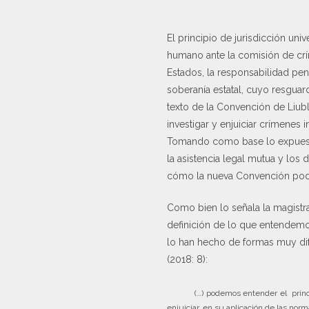
El principio de jurisdicción un
humano ante la comisión de crí
Estados, la responsabilidad pe
soberanía estatal, cuyo resgua
texto de la Convención de Liubl
investigar y enjuiciar crímenes
Tomando como base lo expuesto
la asistencia legal mutua y los 
cómo la nueva Convención podría 
Como bien lo señala la magistra
definición de lo que entendemos
lo han hecho de formas muy dife
(2018: 8):
(…) podemos entender el princ
enjuiciar, en su aplicación de las no