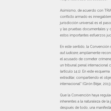
Asimismo, de acuerdo con TRIAL
conflicto armado es innegableme
jurisdicción universal es el paso
y las pruebas documentales y de
estos importantes esfuerzos jud
En este sentido, la Convención 
aut iudicare,
ampliamente reconoc
el acusado de cometer crímenes
un tribunal penal internacional
(artículo 14.1). En este esquema
extraditar, compartiendo el obj
internacional” (Girón Béjar, 2013:
Que la Convención haya regulado
inherentes a la naturaleza de la 
después de todo, una manifestac