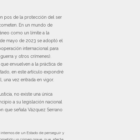
en pos de la protección del ser
s cometen. En un mundo de
áneo como un límite a la
s de mayo de 2023 se adoptó el
ooperación internacional para
 guerra y otros crímenes).
s que envuelven a la práctica de
atado, en este artículo expondré
, una vez entrada en vigor.
ticia, no existe una única
cipio a su legislación nacional
ción que señala Vázquez Serrano
s internos de un Estado de perseguir y
cometido un crimen grave que afecte