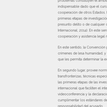
problemas constituyen el ámbito
indispensable dado que el curso
cooperación de otros Estados. 
primeras etapas de investigació
presunto delito o de cualquier
Internacional, 2014). En este s
cooperación y asistencia legal m
En este sentido, la Convención
crímenes de lesa humanidad, y c
que les permita determinar la e
En segundo lugar, provee norma
transfronterizas, técnicas espec
las primeras etapas de las inve
internacional que faciliten el 
videoconferencia y la declaració
cumplimentar los estándares de
responsabilidad del acusado.