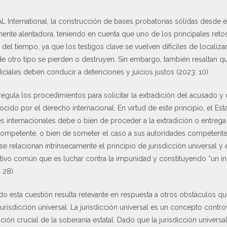
 International, la construcción de bases probatorias sólidas desde
nte alentadora, teniendo en cuenta que uno de los principales retos p
 del tiempo, ya que los testigos clave se vuelven difíciles de localiza
 otro tipo se pierden o destruyen. Sin embargo, también resaltan que
iciales deben conducir a detenciones y juicios justos (2023: 10).
regula los procedimientos para solicitar la extradición del acusado y
ido por el derecho internacional. En virtud de este principio, el Est
 internacionales debe o bien de proceder a la extradición o entrega 
 competente, o bien de someter el caso a sus autoridades competente
 se relacionan intrínsecamente el principio de jurisdicción universal y 
etivo común que es luchar contra la impunidad y constituyendo “un i
 28).
 esta cuestión resulta relevante en respuesta a otros obstáculos qu
jurisdicción universal. La jurisdicción universal es un concepto controv
ión crucial de la soberanía estatal. Dado que la jurisdicción univers