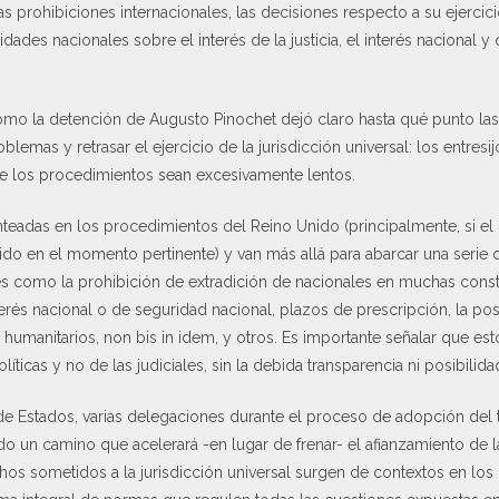
as prohibiciones internacionales, las decisiones respecto a su ejerci
idades nacionales sobre el interés de la justicia, el interés nacional y 
mo la detención de Augusto Pinochet dejó claro hasta qué punto las l
emas y retrasar el ejercicio de la jurisdicción universal: los entresi
e los procedimientos sean excesivamente lentos.
nteadas en los procedimientos del Reino Unido (principalmente, si el 
rido en el momento pertinente) y van más allá para abarcar una serie d
les como la prohibición de extradición de nacionales en muchas cons
nterés nacional o de seguridad nacional, plazos de prescripción, la posi
humanitarios, non bis in idem, y otros. Es importante señalar que esto
íticas y no de las judiciales, sin la debida transparencia ni posibilida
de Estados, varias delegaciones durante el proceso de adopción del
do un camino que acelerará -en lugar de frenar- el afianzamiento de la
os sometidos a la jurisdicción universal surgen de contextos en los 