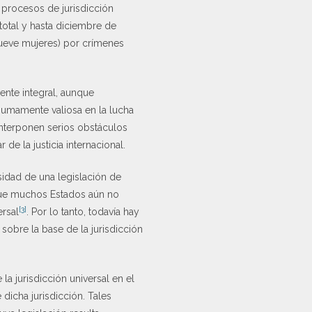
s procesos de jurisdicción
 total y hasta diciembre de
nueve mujeres) por crímenes
ente integral, aunque
 sumamente valiosa en la lucha
 interponen serios obstáculos
de la justicia internacional.
sidad de una legislación de
 que muchos Estados aún no
[3]
ersal
. Por lo tanto, todavía hay
sobre la base de la jurisdicción
la jurisdicción universal en el
dicha jurisdicción. Tales