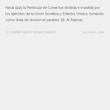
Hacia 1945 la Península de Corea fue dividida e invadida por
los ejércitos de la Unión Soviética y Estados Unidos, tomando
como línea de división el paralelo 38. Al finalizar…
COMENTARIOS DESACTIVADOS
14 JULIO, 2020
EFEMÉRIDES
/
EFEMERIDES 2018
/
EXTENSIÓN
5 de julio de 1968: asesinato de Robert
Kennedy
“Les doy las gracias a todos. Ahora nos espera Chicago.
Vamos a ganar ahí”, así terminaba su discurso Robert Bobby
Kennedy, tras ganar las primarias del partido Demócrata en
California.…