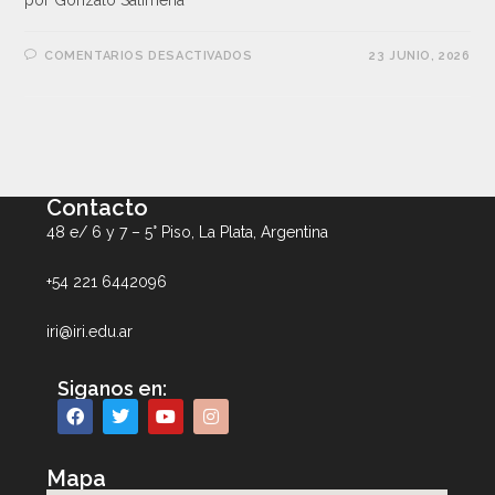
por Gonzalo Salimena
COMENTARIOS DESACTIVADOS
23 JUNIO, 2026
Contacto
48 e/ 6 y 7 – 5° Piso, La Plata, Argentina
+54 221 6442096
iri@iri.edu.ar
Siganos en:
Mapa