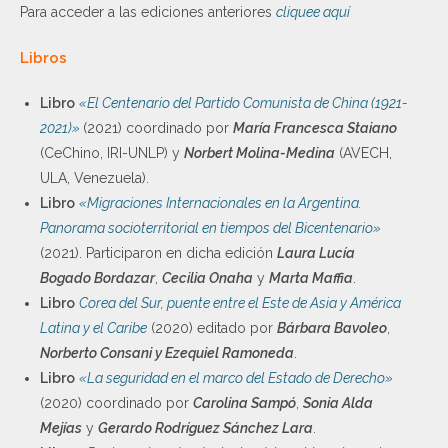
Para acceder a las ediciones anteriores
cliquee aquí
Libros
Libro
«El Centenario del Partido Comunista de China (1921-
2021)»
(2021) coordinado por
María Francesca Staiano
(CeChino, IRI-UNLP) y
Norbert Molina-Medina
(AVECH,
ULA, Venezuela).
Libro
«Migraciones Internacionales en la Argentina.
Panorama socioterritorial en tiempos del Bicentenario»
(2021). Participaron en dicha edición
Laura Lucía
Bogado Bordazar
,
Cecilia Onaha
y
Marta Maffia
.
Libro
Corea del Sur, puente entre el Este de Asia y América
Latina y el Caribe
(2020) editado por
Bárbara Bavoleo
,
Norberto Consani y
Ezequiel Ramoneda
.
Libro
«La seguridad en el marco del Estado de Derecho»
(2020) coordinado por
Carolina Sampó
,
Sonia Alda
Mejías
y
Gerardo Rodríguez Sánchez Lara
.