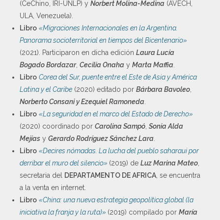
(CeChino, IRI-UNLP) y
Norbert Molina-Medina
(AVECH,
ULA, Venezuela).
Libro
«Migraciones Internacionales en la Argentina.
Panorama socioterritorial en tiempos del Bicentenario»
(2021). Participaron en dicha edición
Laura Lucía
Bogado Bordazar
,
Cecilia Onaha
y
Marta Maffia
.
Libro
Corea del Sur, puente entre el Este de Asia y América
Latina y el Caribe
(2020) editado por
Bárbara Bavoleo
,
Norberto Consani y
Ezequiel Ramoneda
.
Libro
«La seguridad en el marco del Estado de Derecho»
(2020) coordinado por
Carolina Sampó
,
Sonia Alda
Mejías
y
Gerardo Rodríguez Sánchez Lara
.
Libro
«Decires nómadas. La lucha del pueblo saharaui por
derribar el muro del silencio»
(2019) de
Luz Marina Mateo
,
secretaria del
DEPARTAMENTO DE AFRICA
, se encuentra
a la venta en internet.
Libro
«China: una nueva estrategia geopolítica global (la
iniciativa la franja y la ruta)»
(2019) compilado por
María