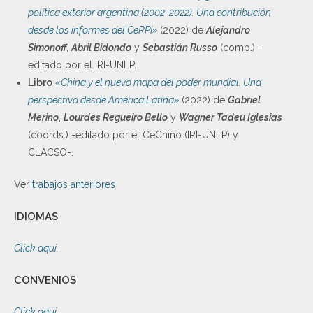
política exterior argentina (2002-2022). Una contribución
desde los informes del CeRPI»
(2022) de
Alejandro
Simonoff
,
Abril Bidondo
y
Sebastián Russo
(comp.) -
editado por el IRI-UNLP.
Libro
«China y el nuevo mapa del poder mundial. Una
perspectiva desde América Latina»
(2022) de
Gabriel
Merino
,
Lourdes Regueiro Bello
y
Wagner Tadeu Iglesias
(coords.) -editado por el CeChino (IRI-UNLP) y
CLACSO-.
Ver
trabajos anteriores
IDIOMAS
Click aquí
.
CONVENIOS
Click aquí
.