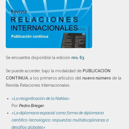
Se encuentra disponible la edición
nro. 63
.
Se puede acceder, bajo la modalidad de
PUBLICACIÓN
CONTINUA
, a los primeros artículos del
nuevo número
de la
Revista Relaciones Internacionales:
«La resignificación de la Nakba»
Por
Pedro Brieger
.
«La diplomacia espacial como forma de diplomacia
científico-tecnológica: respuestas multidisciplinarias a
desafíos globales»