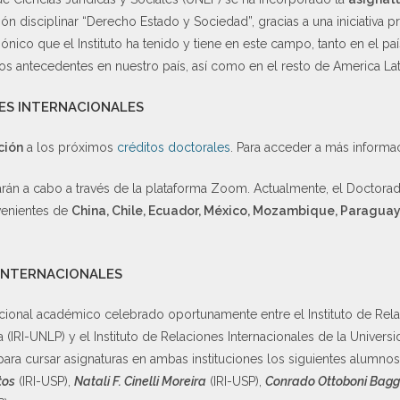
ión disciplinar “Derecho Estado y Sociedad”, gracias a una iniciativa p
gónico que el Instituto ha tenido y tiene en este campo, tanto en el 
sos antecedentes en nuestro país, así como en el resto de America Lat
ES INTERNACIONALES
ción
a los próximos
créditos doctorales
. Para acceder a más inform
arán a cabo a través de la plataforma Zoom. Actualmente, el Doctorad
venientes de
China, Chile, Ecuador, México, Mozambique, Paraguay
 INTERNACIONALES
cional académico celebrado oportunamente entre el Instituto de Rela
 (IRI-UNLP) y el Instituto de Relaciones Internacionales de la Universi
 para cursar asignaturas en ambas instituciones los siguientes alumno
tos
(IRI-USP),
Natali F. Cinelli Moreira
(IRI-USP),
Conrado Ottoboni Bagg