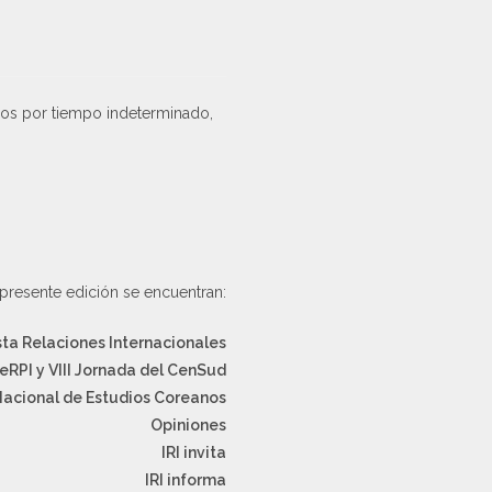
lios por tiempo indeterminado,
presente edición se encuentran:
sta Relaciones Internacionales
eRPI y VIII Jornada del CenSud
Nacional de Estudios Coreanos
Opiniones
IRI invita
IRI informa