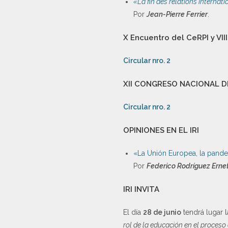
«La fin des relations internat
Por
Jean-Pierre Ferrier
.
X Encuentro del CeRPI y VI
Circular nro. 2
XII CONGRESO NACIONAL 
Circular nro. 2
OPINIONES EN EL IRI
«La Unión Europea, la pande
Por
Federico Rodríguez Erne
IRI INVITA
El día
28 de junio
tendrá lugar 
rol de la educación en el proces