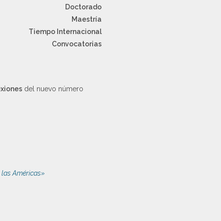
Doctorado
Maestría
Tiempo Internacional
Convocatorias
exiones
del nuevo número
e las Américas»