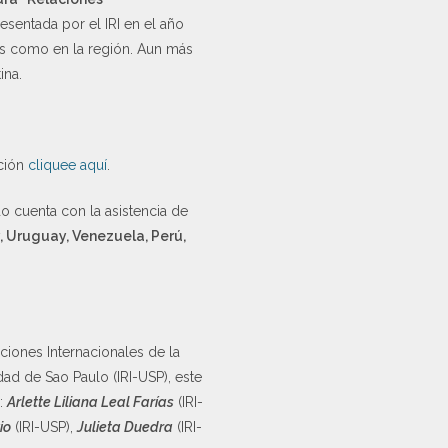
resentada por el IRI en el año
país como en la región. Aun más
ina.
ación
cliquee aquí
.
o cuenta con la asistencia de
, Uruguay, Venezuela, Perú,
ciones Internacionales de la
dad de Sao Paulo (IRI-USP), este
s:
Arlette Liliana Leal Farías
(IRI-
io
(IRI-USP),
Julieta Duedra
(IRI-