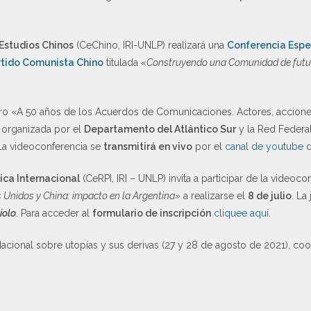
Estudios Chinos
(CeChino, IRI-UNLP) realizará una
Conferencia Espe
rtido Comunista Chino
titulada
«Construyendo una Comunidad de futur
bro «A 50 años de los Acuerdos de Comunicaciones. Actores, accione
s organizada por el
Departamento del Atlántico Sur
y la Red Federa
 La videoconferencia se
transmitirá en vivo
por el
canal de youtube
d
ica Internacional
(CeRPI, IRI – UNLP) invita a participar de la videoc
Unidos y China: impacto en la Argentina»
a realizarse el
8 de julio
. La
iolo
. Para acceder al
formulario de inscripción
cliquee aquí
.
ro Nacional sobre utopías y sus derivas (27 y 28 de agosto de 2021), c