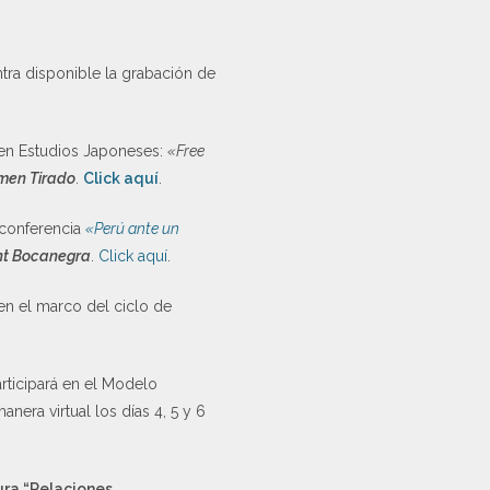
ra disponible la grabación de
 en Estudios Japoneses:
«Free
men Tirado
.
Click aquí
.
oconferencia
«Perú ante un
nt Bocanegra
.
Click aquí
.
 en el marco del ciclo de
rticipará en el Modelo
era virtual los días 4, 5 y 6
ura “Relaciones