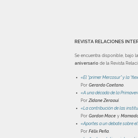
REVISTA RELACIONES INT
Se encuentra disponible, bajo 
aniversario
de la Revista Relaci
«El “primer Mercosur” y la “fle
Por
Gerardo Caetano
.
«A una década de la Primaver
Por
Zidane Zeraoui
.
«La contribución de las instit
Por
Gordon Mace
y
Mamadou
«Aportes a un debate sobre el
Por
Félix Peña
.