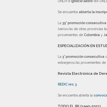
UNLP) e
Ignacio Seara
(IRI-UNLP
Se encuentra
abierta la inscrip
La
35° promoción consecutiva
(varios/as de otras provincias 
provenientes de
Colombia
y
J
ESPECIALIZACIÓN EN ESTU
La
3° promoción consecutiva
d
extranjeros/as provenientes de
Revista Electrónica de De
REDIC nro. 3
.
Se encuentra abierta la
convoca
TODO EL IRI (1990-2021)