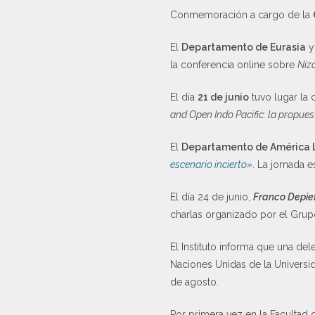
Conmemoración a cargo de la
El
Departamento de Eurasia
y
la conferencia online sobre
Niz
El día
21 de junio
tuvo lugar la
and Open Indo Pacific: la propues
El
Departamento de América La
escenario incierto»
. La jornada 
El día 24 de junio,
Franco Depiet
charlas organizado por el Grup
El Instituto informa que una del
Naciones Unidas de la Universid
de agosto.
Por primera vez en la Facultad 