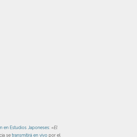
ón en Estudios Japoneses
:
«El
cia se
transmitirá en vivo
por el