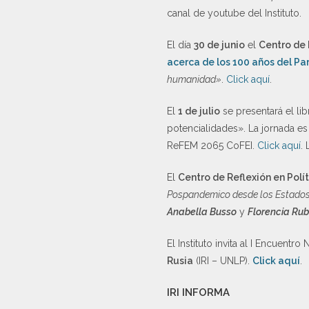
canal de youtube del Instituto.
El día
30 de junio
el
Centro de 
acerca de los 100 años del Pa
humanidad»
.
Click aquí
.
El
1 de julio
se presentará el li
potencialidades». La jornada e
ReFEM 2065 CoFEI.
Click aquí
.
El
Centro de Reflexión en Polít
Pospandemico desde los Estados 
Anabella Busso
y
Florencia Rub
El Instituto invita al I Encuent
Rusia
(IRI – UNLP).
Click aquí
.
IRI INFORMA