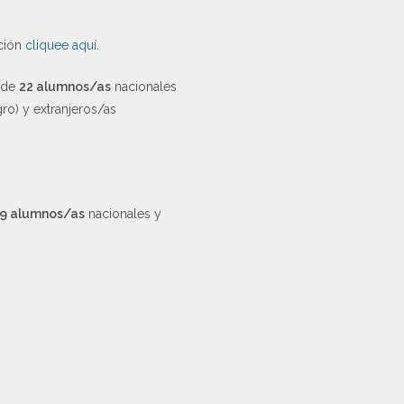
ación
cliquee aquí
.
a de
22 alumnos/as
nacionales
ro) y extranjeros/as
9 alumnos/as
nacionales y