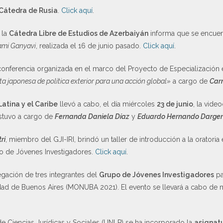
Cátedra de Rusia
.
Click aquí
.
 la
Cátedra Libre de Estudios de Azerbaiyán
informa que se encuent
ami Ganyavi
, realizada el 16 de junio pasado.
Click aquí
.
 conferencia organizada en el marco del Proyecto de Especialización
ta japonesa de política exterior para una acción global»
a cargo de
Car
tina y el Caribe
llevó a cabo, el día miércoles
23 de junio
, la vide
estuvo a cargo de
Fernanda Daniela Díaz
y
Eduardo Hernando Darge
ri
, miembro del GJI-IRI, brindó un taller de introducción a la oratoria
o de Jóvenes Investigadores.
Click aquí
.
egación de tres integrantes del
Grupo de Jóvenes Investigadores
pa
ad de Buenos Aires (MONUBA 2021). El evento se llevará a cabo de man
de Ciencias Jurídicas y Sociales (UNLP) se ha incorporado la
asignat