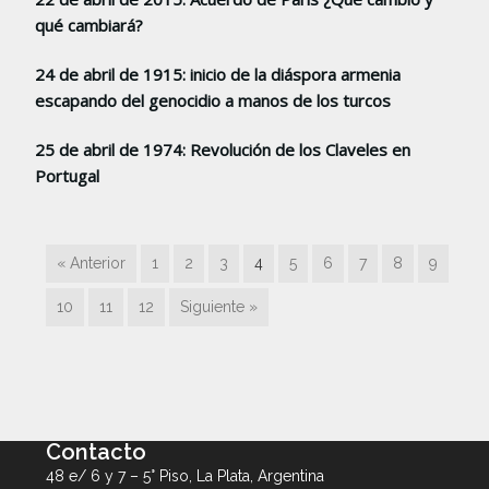
qué cambiará?
24 de abril de 1915: inicio de la diáspora armenia
escapando del genocidio a manos de los turcos
25 de abril de 1974: Revolución de los Claveles en
Portugal
« Anterior
1
2
3
4
5
6
7
8
9
10
11
12
Siguiente »
Contacto
48 e/ 6 y 7 – 5° Piso, La Plata, Argentina