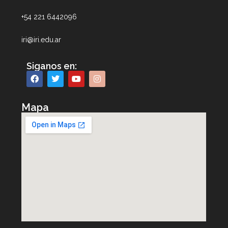
+54 221 6442096
iri@iri.edu.ar
Siganos en:
Mapa