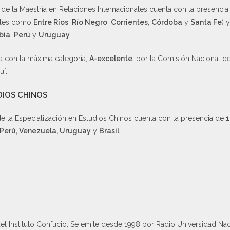
de la Maestría en Relaciones Internacionales cuenta con la presenci
tales como
Entre Ríos
,
Río Negro
,
Corrientes
,
Córdoba
y
Santa Fe
) 
bia
,
Perú
y
Uruguay
.
a
con la máxima categoría,
A-excelente
, por la Comisión Nacional d
uí
.
DIOS CHINOS
e la Especialización en Estudios Chinos cuenta con la presencia de
1
Perú, Venezuela, Uruguay
y
Brasil
.
del Instituto Confucio. Se emite desde 1998 por Radio Universidad Na