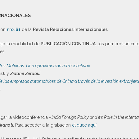
ERNACIONALES
ción
nro. 61
de la
Revista Relaciones Internacionales
.
ajo la modalidad de
PUBLICACIÓN CONTINUA
, los primeros artícul
es:
 las Malvinas. Una aproximación retrospectiva»
sti
y
Zidane Zeraoui
.
e las empresas automotrices de China a través de la inversión extranjera
o
.
ugar la videoconferencia
«India Foreign Policy and It’s Role in the Inte
kanati
. Para acceder a la grabación
cliquee aquí