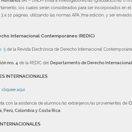
s Humanos
(IRI – UNLP) invita a investigadores/as (graduados/as o no
artamento, los cuales serán considerados para ser incorporados en e
3 a 10 páginas, utilizando las normas APA 7ma edición, y ser enviado
recho Internacional Contemporáneo (REDIC)
o. 5
de la Revista Electrónica de Derecho Internacional Contemporáne
ión nro. 4
de la REDIC del
Departamento de Derecho Internacional
ES INTERNACIONALES
n
cliquee aquí
.
ta con la asistencia de alumnos/as extranjeros/as provenientes de
C
, Perú, Colombia y Costa Rica
.
 INTERNACIONALES