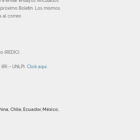
) a enviar ensayos vinculados
l próximo Boletín. Los mismos
s al correo
o (REDIC).
(IRI – UNLP).
Click aquí
.
hina, Chile, Ecuador, México,