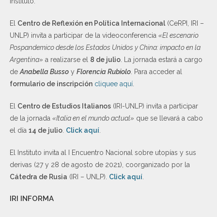
Instituto.
El
Centro de Reflexión en Política Internacional
(CeRPI, IRI –
UNLP) invita a participar de la videoconferencia
«El escenario
Pospandemico desde los Estados Unidos y China: impacto en la
Argentina»
a realizarse el
8 de julio
. La jornada estará a cargo
de
Anabella Busso
y
Florencia Rubiolo
. Para acceder al
formulario de inscripción
cliquee aquí
.
El
Centro de Estudios Italianos
(IRI-UNLP) invita a participar
de la jornada
«Italia en el mundo actual»
que se llevará a cabo
el día
14 de julio
.
Click aquí
.
El Instituto invita al I Encuentro Nacional sobre utopías y sus
derivas (27 y 28 de agosto de 2021), coorganizado por la
Cátedra de Rusia
(IRI – UNLP).
Click aquí
.
IRI INFORMA