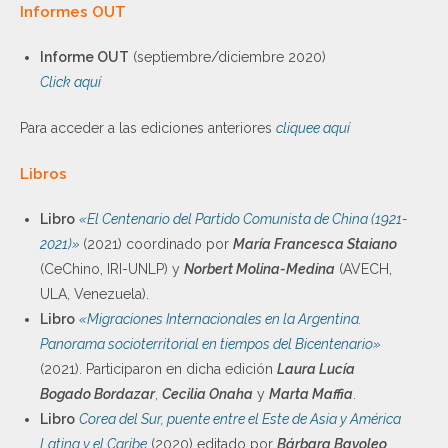
Informes OUT
Informe OUT
(septiembre/diciembre 2020)
Click aquí
Para acceder a las ediciones anteriores
cliquee aquí
Libros
Libro
«El Centenario del Partido Comunista de China (1921-
2021)»
(2021) coordinado por
María Francesca Staiano
(CeChino, IRI-UNLP) y
Norbert Molina-Medina
(AVECH,
ULA, Venezuela).
Libro
«Migraciones Internacionales en la Argentina.
Panorama socioterritorial en tiempos del Bicentenario»
(2021). Participaron en dicha edición
Laura Lucía
Bogado Bordazar
,
Cecilia Onaha
y
Marta Maffia
.
Libro
Corea del Sur, puente entre el Este de Asia y América
Latina y el Caribe
(2020) editado por
Bárbara Bavoleo
,