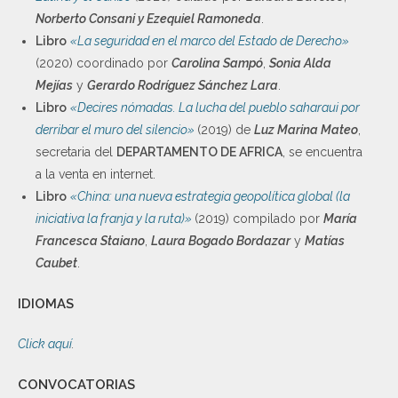
Norberto Consani y
Ezequiel Ramoneda
.
Libro
«La seguridad en el marco del Estado de Derecho»
(2020) coordinado por
Carolina Sampó
,
Sonia Alda
Mejías
y
Gerardo Rodríguez Sánchez Lara
.
Libro
«Decires nómadas. La lucha del pueblo saharaui por
derribar el muro del silencio»
(2019) de
Luz Marina Mateo
,
secretaria del
DEPARTAMENTO DE AFRICA
, se encuentra
a la venta en internet.
Libro
«China: una nueva estrategia geopolítica global (la
iniciativa la franja y la ruta)»
(2019) compilado por
María
Francesca Staiano
,
Laura Bogado Bordazar
y
Matías
Caubet
.
IDIOMAS
Click aquí
.
CONVOCATORIAS