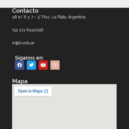
Contacto
48 e/ 6 y 7 – 5° Piso, La Plata, Argentina
+54 221 6442096
iri@iri.edu.ar
Siganos en:
Mapa