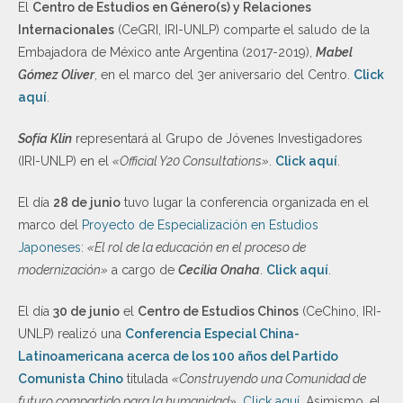
El
Centro de Estudios en Género(s) y Relaciones
Internacionales
(CeGRI, IRI-UNLP) comparte el saludo de la
Embajadora de México ante Argentina (2017-2019),
Mabel
Gómez Oliver
, en el marco del 3er aniversario del Centro.
Click
aquí
.
Sofía Klin
representará al Grupo de Jóvenes Investigadores
(IRI-UNLP) en el
«Official Y20 Consultations»
.
Click aquí
.
El día
28 de junio
tuvo lugar la conferencia organizada en el
marco del
Proyecto de Especialización en Estudios
Japoneses
:
«El rol de la educación en el proceso de
modernización»
a cargo de
Cecilia Onaha
.
Click aquí
.
El día
30 de junio
el
Centro de Estudios Chinos
(CeChino, IRI-
UNLP) realizó una
Conferencia Especial China-
Latinoamericana acerca de los 100 años del Partido
Comunista Chino
titulada
«Construyendo una Comunidad de
futuro compartido para la humanidad»
.
Click aquí
. Asimismo, el