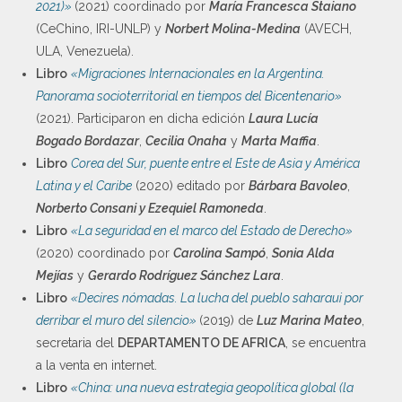
2021)»
(2021) coordinado por
María Francesca Staiano
(CeChino, IRI-UNLP) y
Norbert Molina-Medina
(AVECH,
ULA, Venezuela).
Libro
«Migraciones Internacionales en la Argentina.
Panorama socioterritorial en tiempos del Bicentenario»
(2021). Participaron en dicha edición
Laura Lucía
Bogado Bordazar
,
Cecilia Onaha
y
Marta Maffia
.
Libro
Corea del Sur, puente entre el Este de Asia y América
Latina y el Caribe
(2020) editado por
Bárbara Bavoleo
,
Norberto Consani y
Ezequiel Ramoneda
.
Libro
«La seguridad en el marco del Estado de Derecho»
(2020) coordinado por
Carolina Sampó
,
Sonia Alda
Mejías
y
Gerardo Rodríguez Sánchez Lara
.
Libro
«Decires nómadas. La lucha del pueblo saharaui por
derribar el muro del silencio»
(2019) de
Luz Marina Mateo
,
secretaria del
DEPARTAMENTO DE AFRICA
, se encuentra
a la venta en internet.
Libro
«China: una nueva estrategia geopolítica global (la