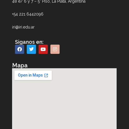
48 e/ 6 y 7 – 5° Piso, La Plata, Argentina
+54 221 6442096
iri@iri.edu.ar
Siganos en:
Mapa