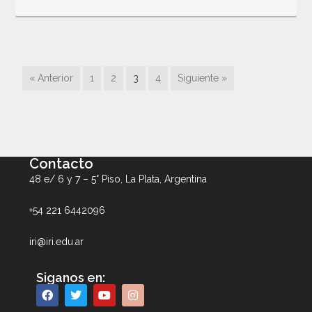
« Anterior
1
2
3
4
Siguiente »
Contacto
48 e/ 6 y 7 – 5° Piso, La Plata, Argentina
+54 221 6442096
iri@iri.edu.ar
Siganos en: